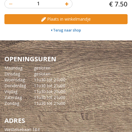
€ 7.50
1
Plaats in winkelmandje
Terug naar shop
OPENINGSUREN
Maandag
gesloten
Dinsdag
gesloten
Woensdag
11u30 tot 21u00
Donderdag
11u30 tot 21u00
Vrijdag
11u30 tot 21u00
Zaterdag
11u30 tot 21u00
Zondag
11u30 tot 21u00
ADRES
Westelsebaan 184